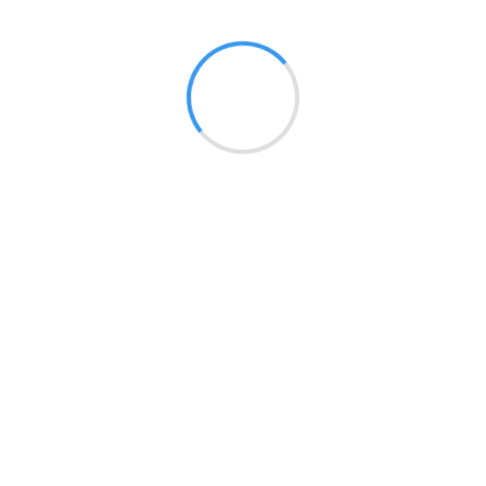
アフラックのがん保険の証券番号
（責任開始日を迎えていて、かつ有効な契約）
Loading...
ご相談いただける内容
被保険者様ご本人のがんおよびがんの疑いのご相談
ご家族のがんおよびがん以外の疾患についてはご相談い
ただけません。
よりそうがん相談サポーターへの相談の回答は、診療行
為その他医療行為を提供するものではございません。専
門医紹介やセカンドオピニオンサービスの利用をご希望
の場合は、よりそうがん相談サポーターよりHatch
Healthcare株式会社または同社の提携先のサービスをご
案内いたします。