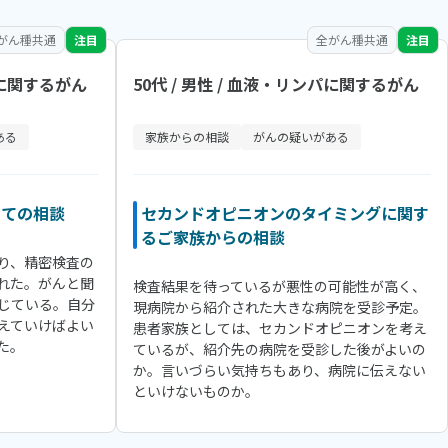
がん種共通
注目
全がん種共通
注目
パに関するがん
50代 / 男性 / 血液・リンパに関するがん
ある
家族からの相談
がんの疑いがある
いての相談
セカンドオピニオンのタイミングに関す
るご家族からの相談
り、精密検査の
れた。がんと聞
検査結果を待っているが悪性の可能性が高く、
じている。自分
現病院から紹介された大きな病院を受診予定。
えていけばよい
患者家族としては、セカンドオピニオンを考え
た。
ているが、紹介先の病院を受診した後がよいの
か。言いづらい気持ちもあり、病院に伝えない
といけないものか。