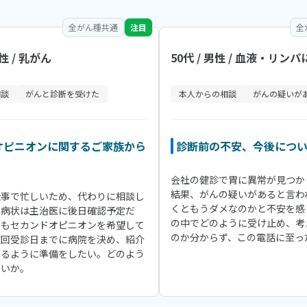
全がん種共通
注目
全
女性 / 乳がん
50代 / 男性 / 血液・リン
相談
がんと診断を受けた
本人からの相談
がんの疑いが
オピニオンに関するご家族から
診断前の不安、今後につ
会社の健診で胃に異常が見つか
結果、がんの疑いがあると言わ
仕事で忙しいため、代わりに相談し
くともうダメなのかと不安を感
な病状は主治医に後日確認予定だ
の中でどのように受け止め、考
人もセカンドオピニオンを希望して
のか分からず、この電話に至っ
次回受診日までに病院を決め、紹介
来るように準備をしたい。どのよう
よいか。