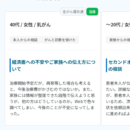
全がん種共通
注目
40代 / 女性 / 乳がん
〜20代 / 
本人からの相談
がんと診断を受けた
家族からの
経済面への不安やご家族への伝え方につ
セカンド
いて
の相談
治療開始予定だが、再発等した場合も考える
患者本人が
と、今後治療費がかさむのではないか。また、
たい。詳細
家族には情報が整理できた段階で伝えようと思
が、患者本
うが、他の方はどうしているのか。Webで色々
いるため、
調べてしまい、今後のことが不安になってしま
状を依頼出
った。
に進めれば