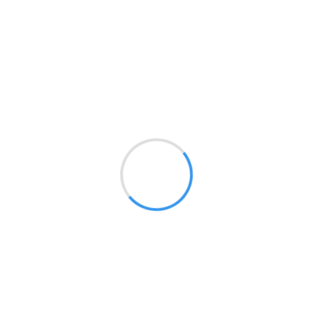
提供会社が受託可能かの審査の後、プラン
容・料金を提示します。お客様が提示され
プラン内容・料金に承諾した場合に、契約
成立します。
5. お手伝い当日
確定した日時に、担当者がご指定の住所へ
Loading...
伺いします。サービス利用後にお支払い請
があります。
がん相談サポート会員特典