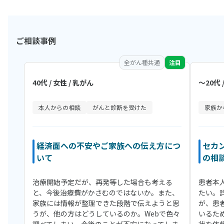
ご相談事例
全がん種共通
注目
40代 / 女性 / 乳がん
〜20代 
本人からの相談
がんと診断を受けた
家族か
経済面への不安やご家族への伝え方につ
セカ
いて
の相
治療開始予定だが、再発等した場合も考える
患者本
と、今後治療費がかさむのではないか。また、
たい。
家族には情報が整理できた段階で伝えようと思
が、患
うが、他の方はどうしているのか。Webで色々
いるた
調べてしまい、今後のことが不安になってしま
状を依