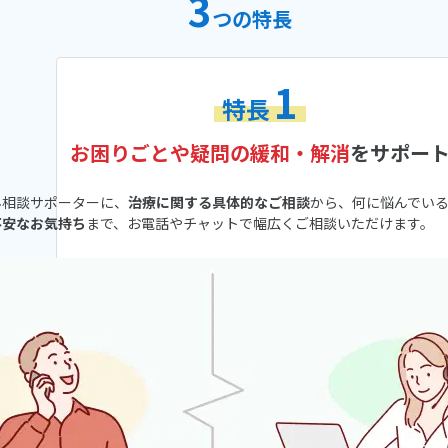
3
つの特長
1
特長
お困りごとや
疑問の緩和・解消
をサポー
ん相談サポーターに、
治療に関する具体的なご相談
から、何に悩んでい
不安なお気持ち
まで、お電話やチャットで幅広くご相談いただけます。